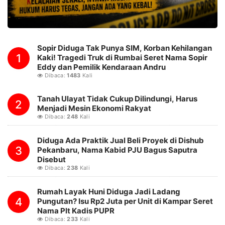
Sopir Diduga Tak Punya SIM, Korban Kehilangan
1
Kaki! Tragedi Truk di Rumbai Seret Nama Sopir
Eddy dan Pemilik Kendaraan Andru
Dibaca:
1483
Kali
Tanah Ulayat Tidak Cukup Dilindungi, Harus
2
Menjadi Mesin Ekonomi Rakyat
Dibaca:
248
Kali
Diduga Ada Praktik Jual Beli Proyek di Dishub
3
Pekanbaru, Nama Kabid PJU Bagus Saputra
Disebut
Dibaca:
238
Kali
Rumah Layak Huni Diduga Jadi Ladang
4
Pungutan? Isu Rp2 Juta per Unit di Kampar Seret
Nama Plt Kadis PUPR
Dibaca:
233
Kali