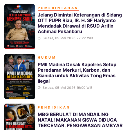
PEMERINTAHAN
Jelang Dimintai Keterangan di Sidang
OTT PUPR Riau, IR. H. SF Hariyanto
Mendadak Dirawat di RSUD Arifin
Achmad Pekanbaru
Selasa, 05 Mei 2026 22:22 WIB
HUKUM
PMII Madina Desak Kapolres Setop
Peredaran Merkuri, Karbon, dan
Sianida untuk Aktivitas Tong Emas
Ilegal
Selasa, 05 Mei 2026 19:00 WIB
PENDIDIKAN
MBG BERULAT DI MANDAILING
NATAL! MAKANAN SISWA DIDUGA
TERCEMAR, PENGAWASAN AMBYAR