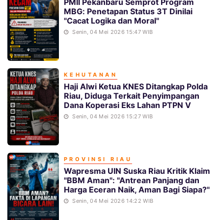
PMII Pekanbaru Semprot Program
MBG: Penetapan Status 3T Dinilai
"Cacat Logika dan Moral"
Senin, 04 Mei 2026 15:47 WIB
KEHUTANAN
Haji Alwi Ketua KNES Ditangkap Polda
Riau, Diduga Terkait Penyimpangan
Dana Koperasi Eks Lahan PTPN V
Senin, 04 Mei 2026 15:27 WIB
PROVINSI RIAU
Wapresma UIN Suska Riau Kritik Klaim
"BBM Aman": "Antrean Panjang dan
Harga Eceran Naik, Aman Bagi Siapa?"
Senin, 04 Mei 2026 14:22 WIB