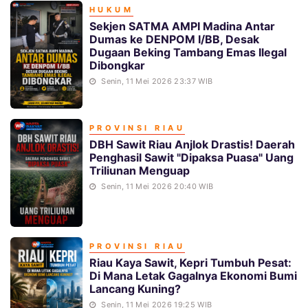
HUKUM
Sekjen SATMA AMPI Madina Antar
Dumas ke DENPOM I/BB, Desak
Dugaan Beking Tambang Emas Ilegal
Dibongkar
Senin, 11 Mei 2026 23:37 WIB
PROVINSI RIAU
DBH Sawit Riau Anjlok Drastis! Daerah
Penghasil Sawit "Dipaksa Puasa" Uang
Triliunan Menguap
Senin, 11 Mei 2026 20:40 WIB
PROVINSI RIAU
Riau Kaya Sawit, Kepri Tumbuh Pesat:
Di Mana Letak Gagalnya Ekonomi Bumi
Lancang Kuning?
Senin, 11 Mei 2026 19:25 WIB