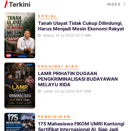
Terkini
INDEX
SOSIAL
Tanah Ulayat Tidak Cukup Dilindungi,
Harus Menjadi Mesin Ekonomi Rakyat
Selasa, 14 Jul 2026 22:11 WIB
Rumah Layak Huni Diduga Jadi Ladang Pungutan? Isu Rp2 Juta per Unit di Kampar Seret Nama Plt Kadis PUPR
PROVINSI RIAU
LAMR PRIHATIN DUGAAN
PENGKRIMINALISASI BUDAYAWAN
MELAYU RIDA
Jumat, 03 Jul 2026 18:07 WIB
PENDIDIKAN
FIKOM UMRI Go International! Akademisi Malaysia Kupas Rahasia Membangun Kepercayaan Publik di Tengah Banjir Informasi Digital
175 Mahasiswa FIKOM UMRI Kantongi
Sertifikat Internasional AI, Siap Jadi