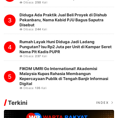
Dibaca:
250
Kali
Diduga Ada Praktik Jual Beli Proyek di Dishub
3
Pekanbaru, Nama Kabid PJU Bagus Saputra
Disebut
Dibaca:
244
Kali
Rumah Layak Huni Diduga Jadi Ladang
4
Pungutan? Isu Rp2 Juta per Unit di Kampar Seret
Nama Plt Kadis PUPR
Dibaca:
237
Kali
FIKOM UMRI Go International! Akademisi
Malaysia Kupas Rahasia Membangun
5
Kepercayaan Publik di Tengah Banjir Informasi
Digital
Dibaca:
135
Kali
Terkini
INDEX