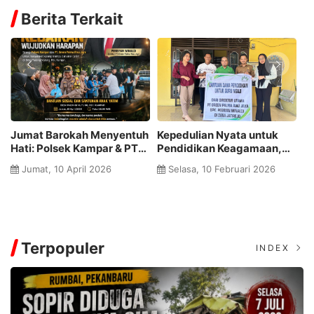
Berita Terkait
Jumat Barokah Menyentuh
Kepedulian Nyata untuk
P
Hati: Polsek Kampar & PT
Pendidikan Keagamaan,
E
Green Palma Riau Jaya
PT Green Palma Riau Jaya
P
Jumat, 10 April 2026
Selasa, 10 Februari 2026
Hadirkan Senyum untuk
Salurkan Bantuan Dana
S
Warga dan Anak Yatim
Pendidikan Guru Ngaji di
Pasir Penyu
Terpopuler
INDEX