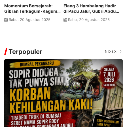
Momentum Bersejarah:
Elang 3 Hambalang Hadir
M
Gibran Terkagum-Kagum
di Pacu Jalur, Gubri Abdul
P
Pacu Jalur Kuansing
Wahid Tagih Komitmen
L
Rabu, 20 Agustus 2025
Rabu, 20 Agustus 2025
Pusat
R
P
Terpopuler
INDEX