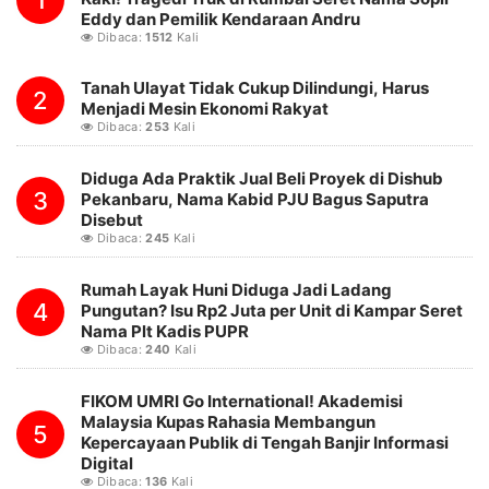
1
Eddy dan Pemilik Kendaraan Andru
Dibaca:
1512
Kali
Tanah Ulayat Tidak Cukup Dilindungi, Harus
2
Menjadi Mesin Ekonomi Rakyat
Dibaca:
253
Kali
Diduga Ada Praktik Jual Beli Proyek di Dishub
3
Pekanbaru, Nama Kabid PJU Bagus Saputra
Disebut
Dibaca:
245
Kali
Rumah Layak Huni Diduga Jadi Ladang
4
Pungutan? Isu Rp2 Juta per Unit di Kampar Seret
Nama Plt Kadis PUPR
Dibaca:
240
Kali
FIKOM UMRI Go International! Akademisi
Malaysia Kupas Rahasia Membangun
5
Kepercayaan Publik di Tengah Banjir Informasi
Digital
Dibaca:
136
Kali