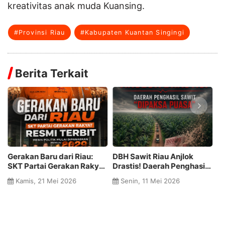
kreativitas anak muda Kuansing.
#Provinsi Riau
#Kabupaten Kuantan Singingi
Berita Terkait
Gerakan Baru dari Riau:
DBH Sawit Riau Anjlok
D
SKT Partai Gerakan Rakyat
Drastis! Daerah Penghasil
K
Resmi Terbit, Mesin Politik
Sawit "Dipaksa Puasa"
T
Kamis, 21 Mei 2026
Senin, 11 Mei 2026
n
Mulai Dipanaskan Menuju
Uang Triliunan Menguap
2029