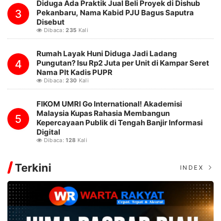
Diduga Ada Praktik Jual Beli Proyek di Dishub
3
Pekanbaru, Nama Kabid PJU Bagus Saputra
Disebut
Dibaca:
235
Kali
Rumah Layak Huni Diduga Jadi Ladang
4
Pungutan? Isu Rp2 Juta per Unit di Kampar Seret
Nama Plt Kadis PUPR
Dibaca:
230
Kali
FIKOM UMRI Go International! Akademisi
Malaysia Kupas Rahasia Membangun
5
Kepercayaan Publik di Tengah Banjir Informasi
Digital
Dibaca:
128
Kali
Terkini
INDEX