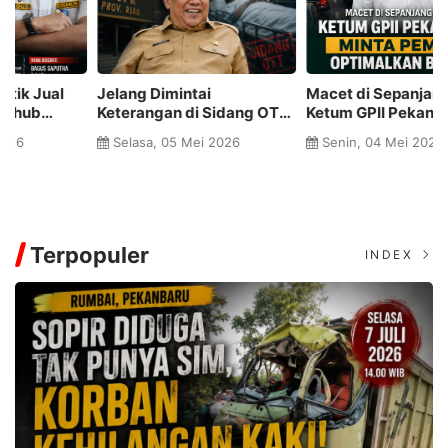
Macet di Sepanjang Jalan,
Pejabat Kampar Diduga
A
Ketum GPII Pekanbaru
Gadaikan Mobil Dinas,
P
Minta Pemkot Optimalkan
Bantah Langgar Aturan:
P
Senin, 04 Mei 2026
Senin, 04 Mei 2026
Bus TMP
Klaim Sudah Izin Bupati
Rp
A
Terpopuler
INDEX