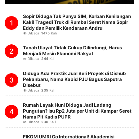
Sopir Diduga Tak Punya SIM, Korban Kehilangan
1
Kaki! Tragedi Truk di Rumbai Seret Nama Sopir
Eddy dan Pemilik Kendaraan Andru
Dibaca:
1475
Kali
Tanah Ulayat Tidak Cukup Dilindungi, Harus
2
Menjadi Mesin Ekonomi Rakyat
Dibaca:
244
Kali
Diduga Ada Praktik Jual Beli Proyek di Dishub
3
Pekanbaru, Nama Kabid PJU Bagus Saputra
Disebut
Dibaca:
235
Kali
Rumah Layak Huni Diduga Jadi Ladang
4
Pungutan? Isu Rp2 Juta per Unit di Kampar Seret
Nama Plt Kadis PUPR
Dibaca:
230
Kali
FIKOM UMRI Go International! Akademisi