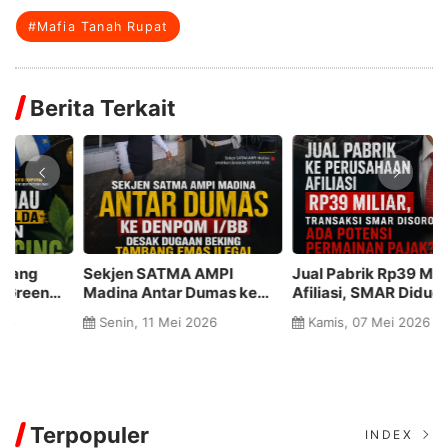
#Mafia Tanah Rupat
Berita Terkait
Sekjen SATMA AMPI
Jual Pabrik Rp39 Miliar ke
P
Madina Antar Dumas ke
Afiliasi, SMAR Diduga
D
DENPOM I/BB, Desak
Mainkan Skema Pajak
D
Senin, 11 Mei 2026
Kamis, 07 Mei 2026
Dugaan Beking Tambang
J
Emas Ilegal Dibongkar
Terpopuler
INDEX