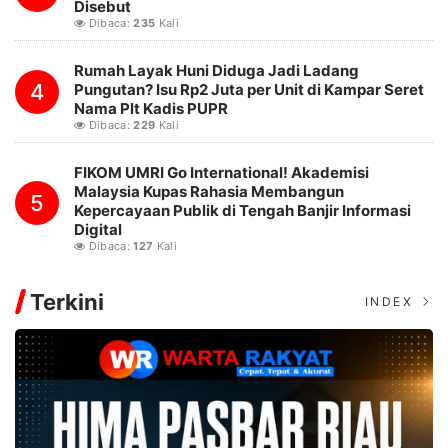
Disebut
Dibaca:
235
Kali
Rumah Layak Huni Diduga Jadi Ladang
4
Pungutan? Isu Rp2 Juta per Unit di Kampar Seret
Nama Plt Kadis PUPR
Dibaca:
229
Kali
FIKOM UMRI Go International! Akademisi
Malaysia Kupas Rahasia Membangun
5
Kepercayaan Publik di Tengah Banjir Informasi
Digital
Dibaca:
127
Kali
Terkini
INDEX