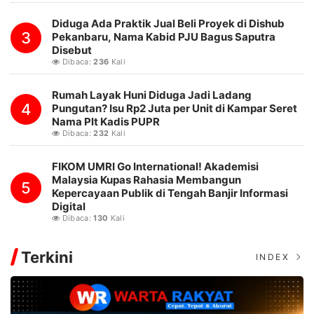
Diduga Ada Praktik Jual Beli Proyek di Dishub
3
Pekanbaru, Nama Kabid PJU Bagus Saputra
Disebut
Dibaca:
236
Kali
Rumah Layak Huni Diduga Jadi Ladang
4
Pungutan? Isu Rp2 Juta per Unit di Kampar Seret
Nama Plt Kadis PUPR
Dibaca:
232
Kali
FIKOM UMRI Go International! Akademisi
Malaysia Kupas Rahasia Membangun
5
Kepercayaan Publik di Tengah Banjir Informasi
Digital
Dibaca:
130
Kali
Terkini
INDEX