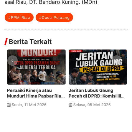
asal Riau, DT. Bendaro Kuning. (MDn)
#PPM Riau
#Cucu Pejuang
Berita Terkait
Perbaiki Kinerja atau
Jeritan Lubuk Gaung
M
n
Mundur! Hima Pasbar Riau
Pecah di DPRD: Komisi III
A
Tantang Ketua DPRD
Turun Gunung, Warga
T
Senin, 11 Mei 2026
Selasa, 05 Mei 2026
Pasaman Barat Audiensi
Tuding PT SDS Abaikan
M
Terbuka
Hak Masyarakat
Ha