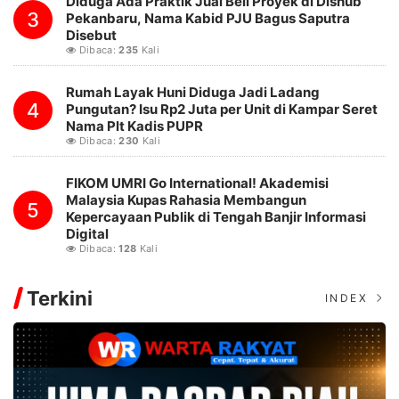
Diduga Ada Praktik Jual Beli Proyek di Dishub
3
Pekanbaru, Nama Kabid PJU Bagus Saputra
Disebut
Dibaca:
235
Kali
Rumah Layak Huni Diduga Jadi Ladang
4
Pungutan? Isu Rp2 Juta per Unit di Kampar Seret
Nama Plt Kadis PUPR
Dibaca:
230
Kali
FIKOM UMRI Go International! Akademisi
Malaysia Kupas Rahasia Membangun
5
Kepercayaan Publik di Tengah Banjir Informasi
Digital
Dibaca:
128
Kali
Terkini
INDEX