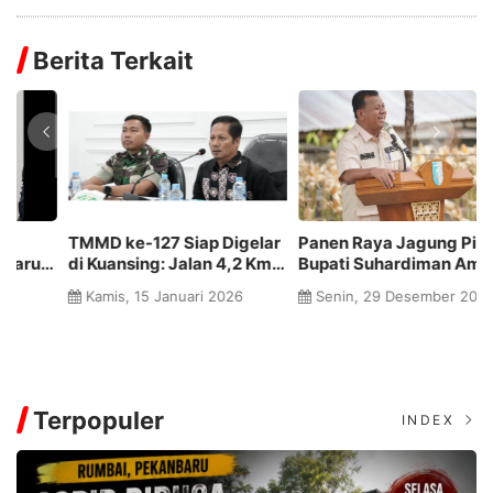
Berita Terkait
Panen Raya Jagung Pipil,
Portal Dirusak Paksa, Jalan
P
Bupati Suhardiman Amby
dan Jembatan Terancam
L
Tegaskan Kuansing Siap
Putus! Bupati Suhardiman
B
Senin, 29 Desember 2025
Sabtu, 27 Desember 2025
Jadi Penopang Pangan
Murka: Ini Kejahatan
S
Riau
Terhadap Infrastruktur
hi
Rakyat
W
Terpopuler
INDEX