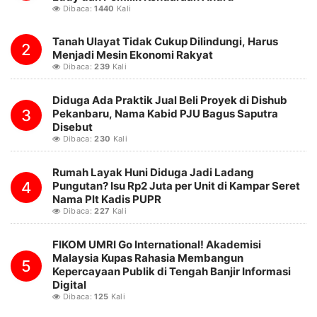
Dibaca:
1440
Kali
Tanah Ulayat Tidak Cukup Dilindungi, Harus
2
Menjadi Mesin Ekonomi Rakyat
Dibaca:
239
Kali
Diduga Ada Praktik Jual Beli Proyek di Dishub
3
Pekanbaru, Nama Kabid PJU Bagus Saputra
Disebut
Dibaca:
230
Kali
Rumah Layak Huni Diduga Jadi Ladang
4
Pungutan? Isu Rp2 Juta per Unit di Kampar Seret
Nama Plt Kadis PUPR
Dibaca:
227
Kali
FIKOM UMRI Go International! Akademisi
Malaysia Kupas Rahasia Membangun
5
Kepercayaan Publik di Tengah Banjir Informasi
Digital
Dibaca:
125
Kali