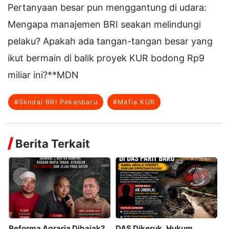
Pertanyaan besar pun menggantung di udara:
Mengapa manajemen BRI seakan melindungi
pelaku? Apakah ada tangan-tangan besar yang
ikut bermain di balik proyek KUR bodong Rp9
miliar ini?**MDN
#Skndal BRI Pekanbaru
#Mafia KUR
Berita Terkait
,
Reforma Agraria Dibajak?
DAS Dikeruk, Hukum
R