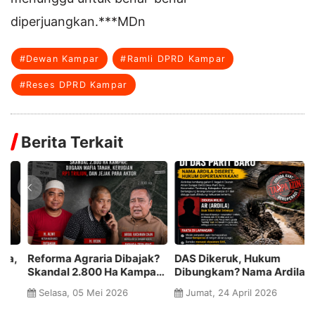
diperjuangkan.***MDn
#Dewan Kampar
#Ramli DPRD Kampar
#Reses DPRD Kampar
Berita Terkait
,
Reforma Agraria Dibajak?
DAS Dikeruk, Hukum
G
Skandal 2.800 Ha Kampar:
Dibungkam? Nama Ardila
P
Dugaan Mafia Tanah,
di Balik Tambang Ilegal
P
Selasa, 05 Mei 2026
Jumat, 24 April 2026
Kerugian Rp1 Triliun, dan
Parit Baru
N
Jejak Para Aktor
M