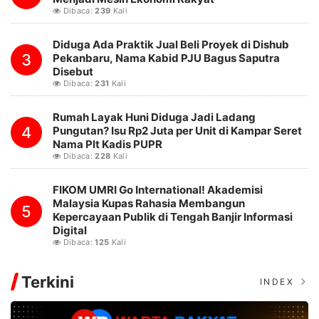
Dibaca:
239
Kali
Diduga Ada Praktik Jual Beli Proyek di Dishub
3
Pekanbaru, Nama Kabid PJU Bagus Saputra
Disebut
Dibaca:
231
Kali
Rumah Layak Huni Diduga Jadi Ladang
4
Pungutan? Isu Rp2 Juta per Unit di Kampar Seret
Nama Plt Kadis PUPR
Dibaca:
228
Kali
FIKOM UMRI Go International! Akademisi
Malaysia Kupas Rahasia Membangun
5
Kepercayaan Publik di Tengah Banjir Informasi
Digital
Dibaca:
125
Kali
Terkini
INDEX