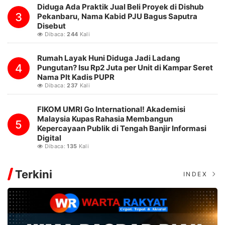
Diduga Ada Praktik Jual Beli Proyek di Dishub
3
Pekanbaru, Nama Kabid PJU Bagus Saputra
Disebut
Dibaca:
244
Kali
Rumah Layak Huni Diduga Jadi Ladang
4
Pungutan? Isu Rp2 Juta per Unit di Kampar Seret
Nama Plt Kadis PUPR
Dibaca:
237
Kali
FIKOM UMRI Go International! Akademisi
Malaysia Kupas Rahasia Membangun
5
Kepercayaan Publik di Tengah Banjir Informasi
Digital
Dibaca:
135
Kali
Terkini
INDEX