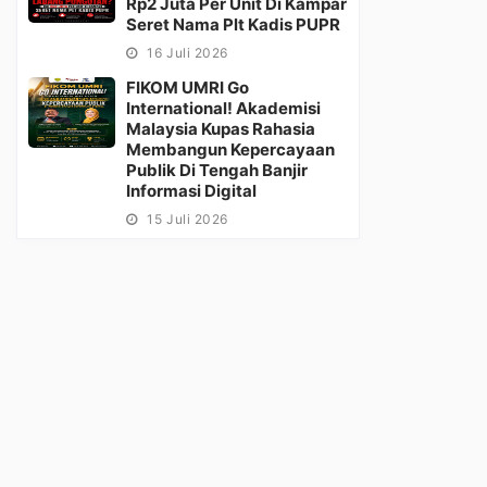
Rp2 Juta Per Unit Di Kampar
Seret Nama Plt Kadis PUPR
16 Juli 2026
FIKOM UMRI Go
International! Akademisi
Malaysia Kupas Rahasia
Membangun Kepercayaan
Publik Di Tengah Banjir
Informasi Digital
15 Juli 2026
tati: Di Usia 71 Tahun,
LSM Desak Kejari Rohil Usut
Putu
 Merah Putih Tak
Dugaan Mark Up Dana Desa
Maha
udar
Sungai Segajah
Komis
8 Agustus 2025
Senin, 23 Juni 2025
Sela
Kasus