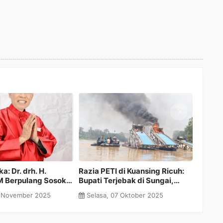
ing Tegaskan PT
Bukan Hanya Gertak Sambal,
Hj. Sriwir
r Wajib Bangun
Bupati Kuansing Mulai Cari
Semangat
, Paling Lambat
Batu Untuk Bendung Rancang
Pernah P
eptember 2025
Sabtu, 06 September 2025
Kamis, 2
Sistem Saringan Sungai Hulu
Kuantan