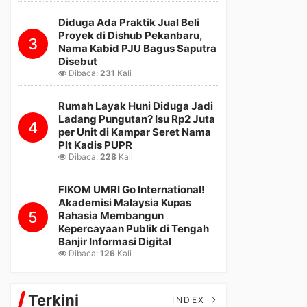
Diduga Ada Praktik Jual Beli
Proyek di Dishub Pekanbaru,
3
Nama Kabid PJU Bagus Saputra
Disebut
Dibaca:
231
Kali
Rumah Layak Huni Diduga Jadi
Ladang Pungutan? Isu Rp2 Juta
4
per Unit di Kampar Seret Nama
Plt Kadis PUPR
Dibaca:
228
Kali
FIKOM UMRI Go International!
Akademisi Malaysia Kupas
5
Rahasia Membangun
Kepercayaan Publik di Tengah
Banjir Informasi Digital
Dibaca:
126
Kali
Terkini
INDEX