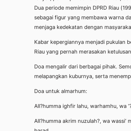
Dua periode memimpin DPRD Riau (199
sebagai figur yang membawa warna dala
menjaga kedekatan dengan masyaraka
Kabar kepergiannya menjadi pukulan be
Riau yang pernah merasakan ketulusan
Doa mengalir dari berbagai pihak. S
melapangkan kuburnya, serta menempat
Doa untuk almarhum:
All?humma ighfir lahu, warhamhu, wa ‘?f
All?humma akrim nuzulah?, wa wassi‘ ma
barad.