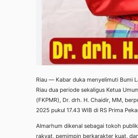
Riau — Kabar duka menyelimuti Bumi 
Riau dua periode sekaligus Ketua Umu
(FKPMR), Dr. drh. H. Chaidir, MM, ber
2025 pukul 17.43 WIB di RS Prima Peka
Almarhum dikenal sebagai tokoh publ
rakyat, pemimpin berkarakter kuat, da