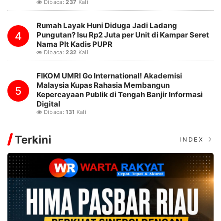
Dibaca:
237
Kali
Rumah Layak Huni Diduga Jadi Ladang
4
Pungutan? Isu Rp2 Juta per Unit di Kampar Seret
Nama Plt Kadis PUPR
Dibaca:
232
Kali
FIKOM UMRI Go International! Akademisi
Malaysia Kupas Rahasia Membangun
5
Kepercayaan Publik di Tengah Banjir Informasi
Digital
Dibaca:
131
Kali
Terkini
INDEX