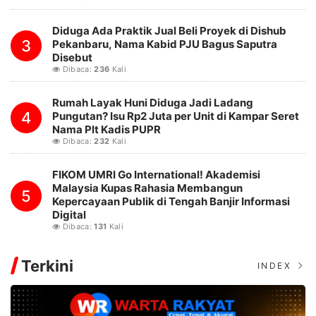
Diduga Ada Praktik Jual Beli Proyek di Dishub
3
Pekanbaru, Nama Kabid PJU Bagus Saputra
Disebut
Dibaca:
236
Kali
Rumah Layak Huni Diduga Jadi Ladang
4
Pungutan? Isu Rp2 Juta per Unit di Kampar Seret
Nama Plt Kadis PUPR
Dibaca:
232
Kali
FIKOM UMRI Go International! Akademisi
Malaysia Kupas Rahasia Membangun
5
Kepercayaan Publik di Tengah Banjir Informasi
Digital
Dibaca:
131
Kali
Terkini
INDEX