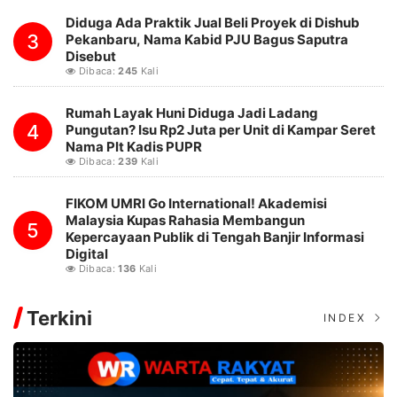
Diduga Ada Praktik Jual Beli Proyek di Dishub
3
Pekanbaru, Nama Kabid PJU Bagus Saputra
Disebut
Dibaca:
245
Kali
Rumah Layak Huni Diduga Jadi Ladang
4
Pungutan? Isu Rp2 Juta per Unit di Kampar Seret
Nama Plt Kadis PUPR
Dibaca:
239
Kali
FIKOM UMRI Go International! Akademisi
Malaysia Kupas Rahasia Membangun
5
Kepercayaan Publik di Tengah Banjir Informasi
Digital
Dibaca:
136
Kali
Terkini
INDEX