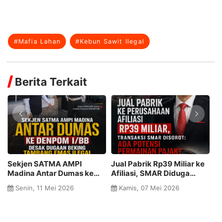
#Mafia Lahan
#Kebun Sawit Ilegal
Berita Terkait
Sekjen SATMA AMPI
Jual Pabrik Rp39 Miliar ke
P
Madina Antar Dumas ke
Afiliasi, SMAR Diduga
D
DENPOM I/BB, Desak
Mainkan Skema Pajak
D
Senin, 11 Mei 2026
Kamis, 07 Mei 2026
Dugaan Beking Tambang
J
Emas Ilegal Dibongkar